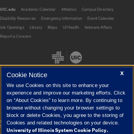
UIC.edu
Academic Calendar
Athletics
Campus Directory
UIC.edu links
Disability Resources
Emergency Information
Event Calendar
Job Openings
Library
Maps
UI Health
Veterans Affairs
Report a Concern
X
Cookie Notice
We use Cookies on this site to enhance your
Cookie Settings
experience and improve our marketing efforts. Click
on “About Cookies” to learn more. By continuing to
browse without changing your browser settings to
block or delete Cookies, you agree to the storing of
|
© 2026 The Board of Trustees of the University of Illinois
Privacy
Cookies and related technologies on your device.
Statement
University of Illinois System Cookie Policy.