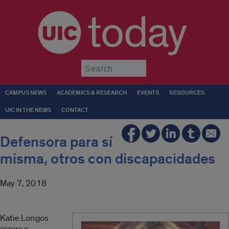
today
Submit
CAMPUS NEWS
ACADEMICS & RESEARCH
EVENTS
RESOURCES
UIC IN THE NEWS
CONTACT
Defensora para sí
misma, otros con discapacidades
May 7, 2018
Katie Longos
aspira a