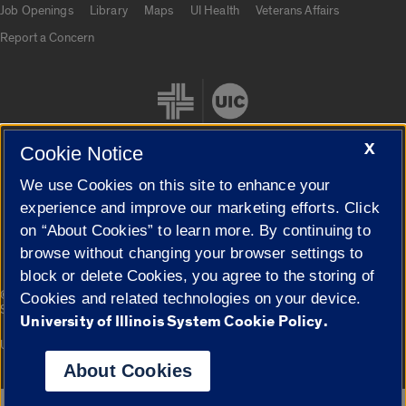
Job Openings
Library
Maps
UI Health
Veterans Affairs
Report a Concern
X
Cookie Notice
We use Cookies on this site to enhance your
Cookie Settings
experience and improve our marketing efforts. Click
on “About Cookies” to learn more. By continuing to
browse without changing your browser settings to
block or delete Cookies, you agree to the storing of
|
© 2026 The Board of Trustees of the University of Illinois
Privacy
Cookies and related technologies on your device.
Statement
University of Illinois System Cookie Policy.
University of Illinois System
Urbana-Champaign
Springfield
Campuses
About Cookies