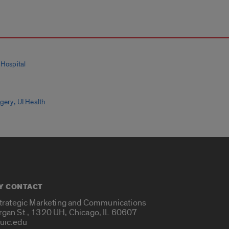
 Hospital
,
rgery
UI Health
Y CONTACT
Strategic Marketing and Communications
rgan St., 1320 UH, Chicago, IL 60607
uic.edu