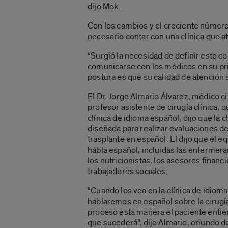
dijo Mok.
Con los cambios y el creciente número d
necesario contar con una clínica que at
“Surgió la necesidad de definir esto c
comunicarse con los médicos en su pr
postura es que su calidad de atención s
El Dr. Jorge Almario Álvarez, médico ci
profesor asistente de cirugía clínica, q
clínica de idioma español, dijo que la c
diseñada para realizar evaluaciones d
trasplante en español. El dijo que el eq
habla español, incluidas las enfermera
los nutricionistas, los asesores financi
trabajadores sociales.
“Cuando los vea en la clínica de idiom
hablaremos en español sobre la cirugía
proceso esta manera el paciente entie
que sucederá”, dijo Almario, oriundo d