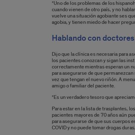
“Uno de los problemas de los hispano
cuando vienen de otro país, y no hablan
vuelve una situación agobiante ses que
agobia, y tienen miedo de hacer pregun
Hablando con doctores
Dijo que la clínica es necesaria para 
los pacientes conozcan y sigan las ins
correctamente mientras esperan un nu
para asegurarse de que permanezcan 
vez que tengan el nuevo riñón. A menud
amigo o familiar del paciente.
“Es un verdadero tesoro que apreciam
Para estar en la lista de trasplantes,
pacientes mayores de 70 años aún pued
para asegurarse de que sus cuerpos est
COVID y no puede tomar drogas duras,