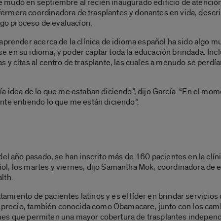
e se mudó en septiembre al recién inaugurado edificio de atenci
rmera coordinadora de trasplantes y donantes en vida, describ
argo proceso de evaluacíon.
 aprender acerca de la clínica de idioma español ha sido algo
 en su idioma, y poder captar toda la educación brindada. Incl
y citas al centro de trasplante, las cuales a menudo se perdían
a idea de lo que me estaban diciendo”, dijo García. “En el mome
nte entiendo lo que me están diciendo”.
del año pasado, se han inscrito más de 160 pacientes en la clín
l, los martes y viernes, dijo Samantha Mok, coordinadora de e
lth.
atamiento de pacientes latinos y es el líder en brindar servicios 
jo precio, también conocida como Obamacare, junto con los camb
ciones que permiten una mayor cobertura de trasplantes indepe