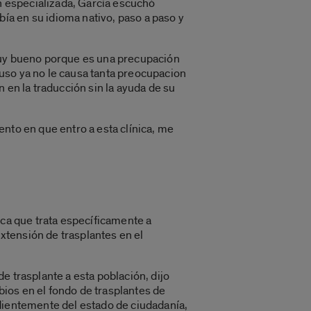
ón especializada, García escuchó
ía en su idioma nativo, paso a paso y
 muy bueno porque es una precupación
uso ya no le causa tanta preocupacion
 en la traducción sin la ayuda de su
nto en que entro a esta clínica, me
ica que trata específicamente a
xtensión de trasplantes en el
de trasplante a esta población, dijo
ios en el fondo de trasplantes de
ndientemente del estado de ciudadanía,