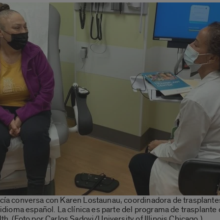
cía conversa con Karen Lostaunau, coordinadora de trasplantes
 idioma español. La clínica es parte del programa de trasplante 
th. (Foto por Carlos Sadovi/University of Illinois Chicago.)