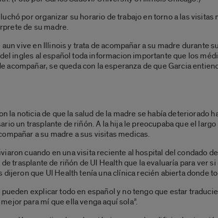
uchó por organizar su horario de trabajo en torno a las visitas
rprete de su madre.
 aun vive en Illinois y trata de acompañar a su madre durante s
 del ingles al español toda informacion importante que los méd
 acompañar, se queda con la esperanza de que Garcia entienda 
on la noticia de que la salud de la madre se había deteriorado 
io un trasplante de riñón. A la hija le preocupaba que el largo
compañar a su madre a sus visitas medicas.
iaron cuando en una visita reciente al hospital del condado de
de trasplante de riñón de UI Health que la evaluaría para ver si 
 dijeron que UI Health tenía una clínica recién abierta donde t
 pueden explicar todo en español y no tengo que estar traducien
ejor para mí que ella venga aquí sola”.