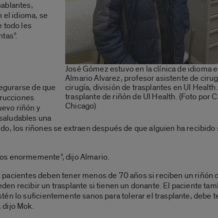
hablantes,
 el idioma, se
 todo les
tas”.
José Gómez estuvo en la clínica de idioma e
Almario Alvarez, profesor asistente de cirug
asegurarse de que
cirugía, división de trasplantes en UI Health
trasplante de riñón de UI Health. (Foto por C
trucciones
Chicago)
evo riñón y
saludables una
o, los riñones se extraen después de que alguien ha recibido s
os enormemente”, dijo Almario.
 los pacientes deben tener menos de 70 años si reciben un riñó
en recibir un trasplante si tienen un donante. El paciente ta
én lo suficientemente sanos para tolerar el trasplante, debe t
 dijo Mok.