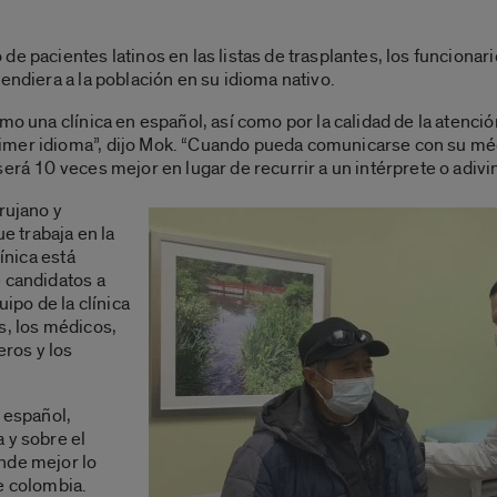
e pacientes latinos en las listas de trasplantes, los funcionar
endiera a la población en su idioma nativo.
omo una clínica en español, así como por la calidad de la atenci
imer idioma”, dijo Mok. “Cuando pueda comunicarse con su méd
erá 10 veces mejor en lugar de recurrir a un intérprete o adivin
rujano y
ue trabaja en la
línica está
e candidatos a
uipo de la clínica
s, los médicos,
eros y los
a español,
 y sobre el
nde mejor lo
e colombia.