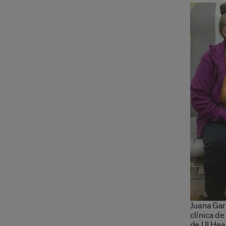
Juana Gar
clínica de
de UI Heal