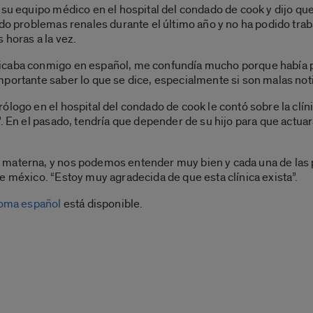
su equipo médico en el hospital del condado de cook y dijo que 
ndo problemas renales durante el último año y no ha podido trab
 horas a la vez.
icaba conmigo en español, me confundía mucho porque había pa
portante saber lo que se dice, especialmente si son malas noti
ólogo en el hospital del condado de cook le contó sobre la clí
”. En el pasado, tendría que depender de su hijo para que actuar
 materna, y nos podemos entender muy bien y cada una de las 
e méxico. “Estoy muy agradecida de que esta clínica exista”.
dioma español
está disponible.