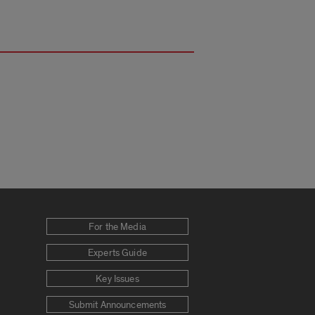
For the Media
Experts Guide
Key Issues
Submit Announcements