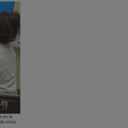
 en la
de riñón