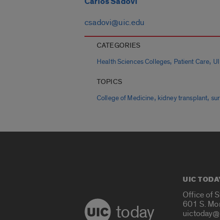
Carlos Sadovi
csadovi@uic.edu
CATEGORIES
,
,
Health Sciences Colleges
Patient Care
UI
TOPICS
,
,
College of Medicine
kidney transplant
su
UIC TODA
Office of 
601 S. Mo
today
uictoday@