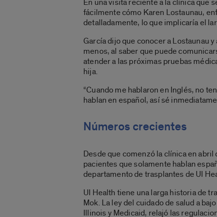
En una visita reciente a la clínica qu
fácilmente cómo Karen Lostaunau, enfe
detalladamente, lo que implicaría el l
García dijo que conocer a Lostaunau y
menos, al saber que puede comunicarse
atender a las próximas pruebas médicas 
hija.
“Cuando me hablaron en Inglés, no tení
hablan en español, así sé inmediatame
Números crecientes
Desde que comenzó la clínica en abril 
pacientes que solamente hablan españo
departamento de trasplantes de UI Hea
UI Health tiene una larga historia de tr
Mok. La ley del cuidado de salud a ba
Illinois y Medicaid, relajó las regula