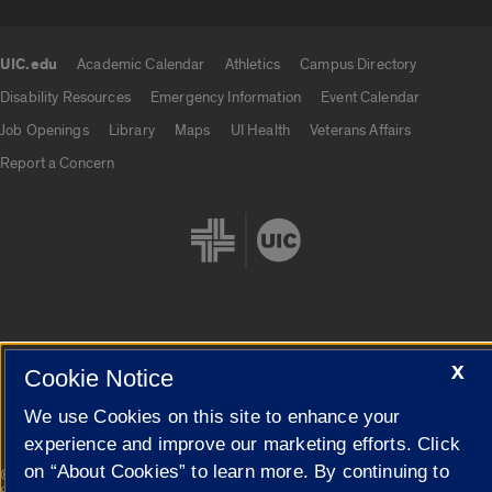
UIC.edu
Academic Calendar
Athletics
Campus Directory
UIC.edu links
Disability Resources
Emergency Information
Event Calendar
Job Openings
Library
Maps
UI Health
Veterans Affairs
Report a Concern
Cookie Settings
X
Cookie Notice
We use Cookies on this site to enhance your
experience and improve our marketing efforts. Click
on “About Cookies” to learn more. By continuing to
|
© 2026 The Board of Trustees of the University of Illinois
Privacy