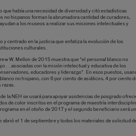
 que había una necesidad de diversidad y citó estadísticas
os no hispanos forman la abrumadora cantidad de curadores,
yudan a los museos a realizar sus misiones intelectuales y
y centrado en la justicia que enfatiza la evolución de los
stituciones culturales.
drew W. Mellon de 2015 muestra que “el personal blanco no
jo … asociadas con la misión intelectual y educativa de los
onservadores, educadores y liderazgo”. En esos puestos, usando
 blanco no hispano, con 6 por ciento de asiáticos, 4 por ciento
s razas.
de la NEH se usará para apoyar asistencias de posgrado ofrec
os de color inscritos en el programa de maestría interdisciplin
rograma en el otoño de 2017 y el segundo beneficiario será u
 abrió el 1 de septiembre y todos los materiales de solicitud d