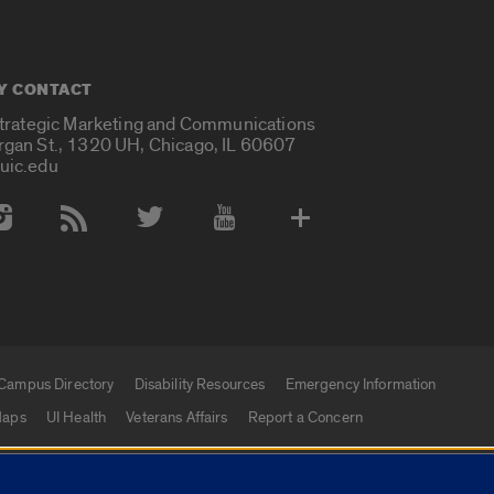
Y CONTACT
Strategic Marketing and Communications
rgan St., 1320 UH, Chicago, IL 60607
uic.edu
 Media Accounts
Campus Directory
Disability Resources
Emergency Information
aps
UI Health
Veterans Affairs
Report a Concern