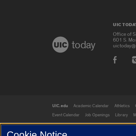
UIC TODA
Office of 
601 S. Mo
today
uictoday@
Social
UIC.edu
Academic Calendar
Athletics
UIC.edu links
Event Calendar
Job Openings
Library
M
Cookie Notice