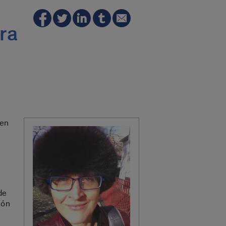
ra
den
de
ión