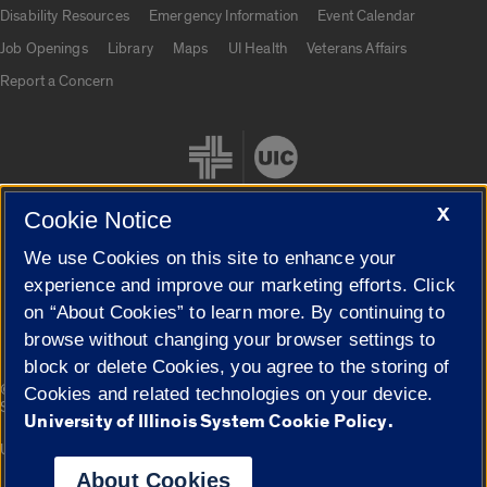
UIC.edu links
Disability Resources
Emergency Information
Event Calendar
Job Openings
Library
Maps
UI Health
Veterans Affairs
Report a Concern
X
Cookie Notice
We use Cookies on this site to enhance your
Cookie Settings
experience and improve our marketing efforts. Click
on “About Cookies” to learn more. By continuing to
browse without changing your browser settings to
block or delete Cookies, you agree to the storing of
|
© 2026 The Board of Trustees of the University of Illinois
Privacy
Cookies and related technologies on your device.
Statement
University of Illinois System Cookie Policy.
University of Illinois System
Urbana-Champaign
Springfield
Campuses
About Cookies